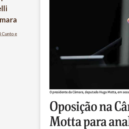
lli
âmara
 Cunto e