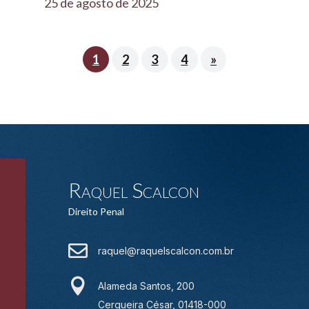
25 de agosto de 2025
1
2
3
4
»
Raquel Scalcon
Direito Penal

raquel@raquelscalcon.com.br

Alameda Santos, 200
Cerqueira César, 01418-000