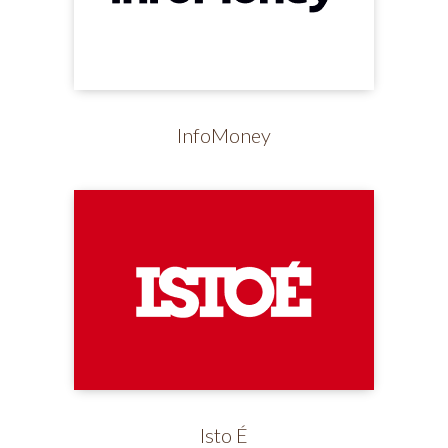
InfoMoney
Isto É