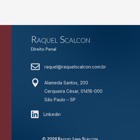
Raquel Scalcon
Direito Penal

raquel@raquelscalcon.com.br

Alameda Santos, 200
Cerqueira César, 01418-000
São Paulo – SP

Linkedin
© 2024 Raquel Lima Scalcon