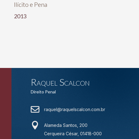
Ilícito e Pena
2013
Raquel Scalcon
Direito Penal

raquel@raquelscalcon.com.br

Alameda Santos, 200
Cerqueira César, 01418-000