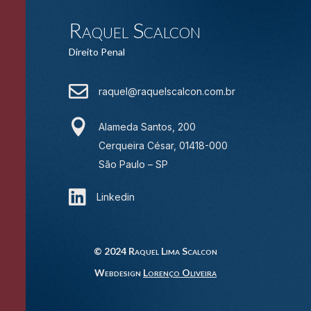
Raquel Scalcon
Direito Penal

raquel@raquelscalcon.com.br

Alameda Santos, 200
Cerqueira César, 01418-000
São Paulo – SP

Linkedin
© 2024 Raquel Lima Scalcon
Webdesign
Lorenço Oliveira