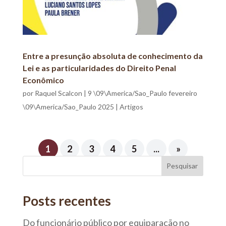
Entre a presunção absoluta de conhecimento da
Lei e as particularidades do Direito Penal
Econômico
por
Raquel Scalcon
|
9 \09\America/Sao_Paulo fevereiro
\09\America/Sao_Paulo 2025
|
Artigos
1
2
3
4
5
...
»
Pesquisar
Posts recentes
Do funcionário público por equiparação no